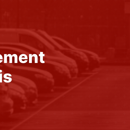
vement
is